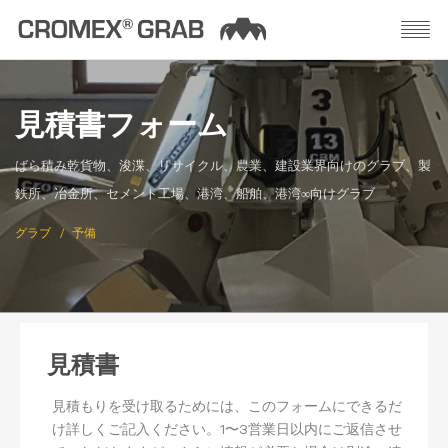
見積書フォーム
ばら積み乾貨物、浚渫、リサイクル、農業、建設業界向けのグラブ、製
鉄所、冶金所、セメント工場、港湾、船舶、港湾∞向けグラブ
グラブ
予備
見積書
見積もりを受け取るためには、このフォームにできるだ
け詳しくご記入ください。1〜3営業日以内にご返信させ