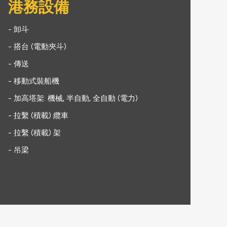
港務設備
- 卸斗
- 搭台 (電動夾斗)
- 傳送
- 移動式裝船機
- 加高塔架: 機械, 半自動, 全自動 (電力)
- 拉繫 (積載) 纜車
- 拉繫 (積載) 架
- 吊梁