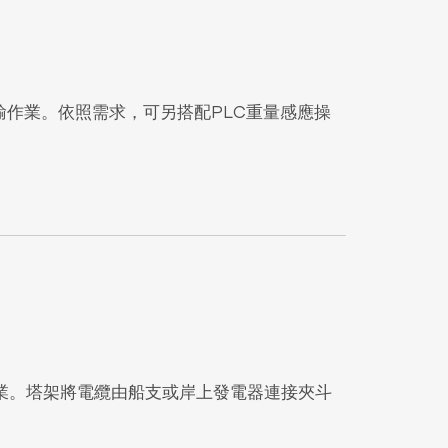
運輸作業。依照需求，可另搭配PLC重量感應操
業。塔架將電纜由船支或岸上發電器連接夾斗