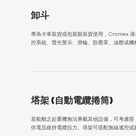
卸斗
專為卡車裝貨或包裝散裝貨使用，Cromex 
控系統、聲光警示、滑輪、防塵罩、油壓或機
塔架 (自動電纜捲筒)
若船舶之起重機無法乘載其他設備，可考慮搭
供電且維持電纜拉力。塔架可搭配無線遙控或