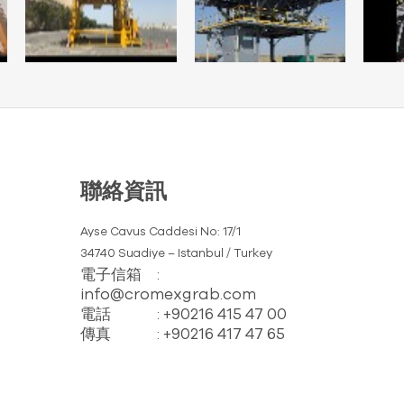
聯絡資訊
Ayse Cavus Caddesi No: 17/1
34740 Suadiye – Istanbul / Turkey
電子信箱
:
info@cromexgrab.com
電話
: +90216 415 47 00
傳真
: +90216 417 47 65