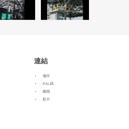
連結
備件
RAL碼
圖檔
影片