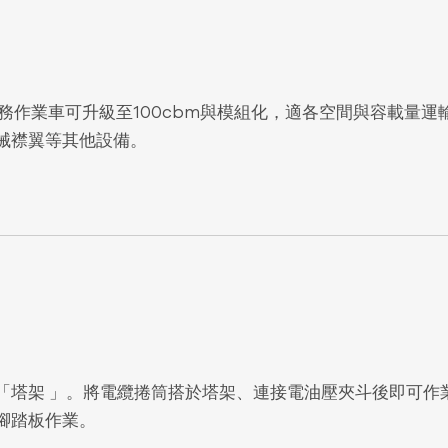
港務作業車可升級至100cbm與模組化，適各空間與容載量
械襟翼等其他設備。
「塔架 」。將電纜捲筒搭於塔架、連接電油壓夾斗後即可作
腳踏板作業。