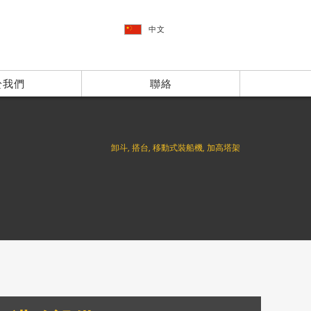
中文
於我們
聯絡
卸斗, 搭台, 移動式裝船機, 加高塔架