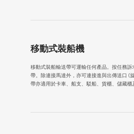
移動式裝船機
移動式裝船輸送帶可運輸任何產品。按任務訴求可
帶。除連接馬達外，亦可連接進與出傳送口 (
帶亦適用於卡車、船支、駁船、貨櫃、儲藏櫃