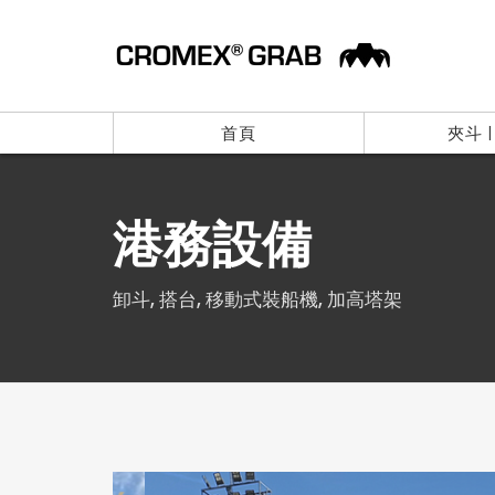
首頁
夾斗 
港務設備
卸斗, 搭台, 移動式裝船機, 加高塔架