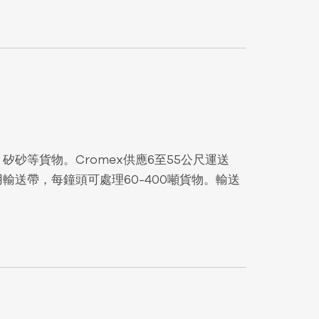
砂等貨物。Cromex供應6至55公尺運送
輸送帶，每鐘頭可處理60-400噸貨物。輸送