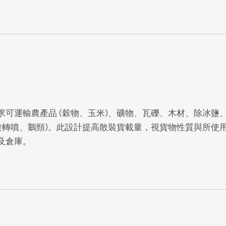
運輸農產品 (穀物、玉米)、礦物、瓦礫、木材、除冰鹽、矽
旋轉噴、鵝頸)。此設計提高散裝貨載量，視貨物性質與所使用
及倉庫。