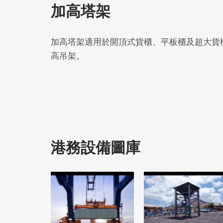
加高塔架
加高塔架適用於開頂式貨櫃、平板櫃及超大貨櫃
高吊架。
港務設備圖庫