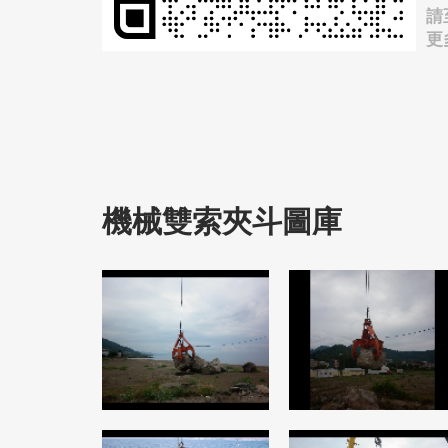
請
更
機械雙索夾斗圖庫