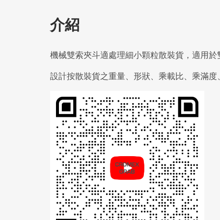
介紹
機械雙索夾斗適處理細小顆粒散裝貨，適用於雙
設計按散裝貨之重量、形狀、乘載比、乘滿度