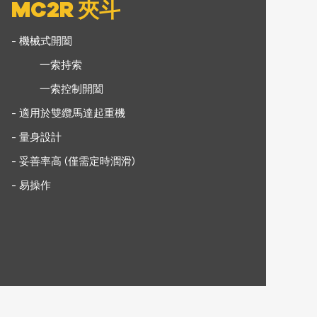
MC2R 夾斗
- 機械式開闔
一索持索
一索控制開闔
- 適用於雙纜馬達起重機
- 量身設計
- 妥善率高 (僅需定時潤滑)
- 易操作