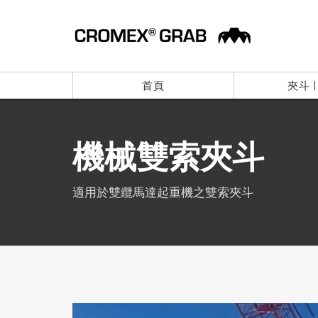
首頁
夾斗 
機械雙索夾斗
適用於雙纜馬達起重機之雙索夾斗