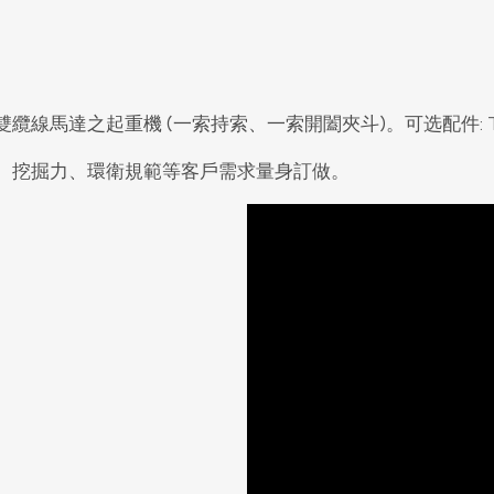
纜線馬達之起重機 (一索持索、一索開闔夾斗)。可选配件:
、挖掘力、環衛規範等客戶需求量身訂做。