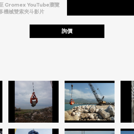
至 Cromex YouTube瀏覽
多機械雙索夾斗影片
詢價