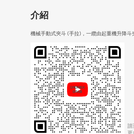
介紹
機械手動式夾斗 (手拉)，一纜由起重機升降斗
請
更