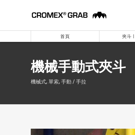
首頁
夾斗 
機械手動式夾斗
機械式, 單索, 手動 / 手拉