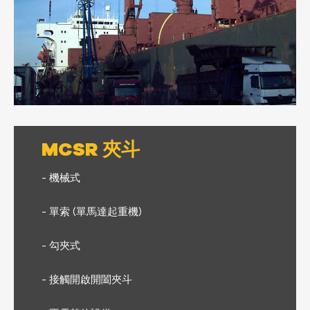
MCSR 夾斗
- 機械式
- 單索 (單馬達起重機)
- 勾夾式
- 接觸開啟開闔夾斗