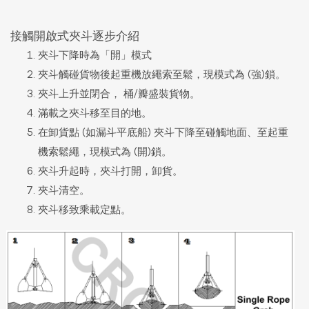
接觸開啟式夾斗逐步介紹
夾斗下降時為「開」模式
夾斗觸碰貨物後起重機放繩索至鬆，現模式為 (強)鎖。
夾斗上升並閉合， 桶/瓣盛裝貨物。
滿載之夾斗移至目的地。
在卸貨點 (如漏斗平底船) 夾斗下降至碰觸地面、至起重
機索鬆繩，現模式為 (開)鎖。
夾斗升起時，夾斗打開，卸貨。
夾斗清空。
夾斗移致乘載定點。